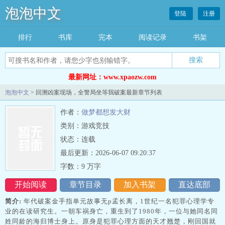
泡泡中文
登陆
注册
排行
书库
完本
阅读记录
书架
搜索
最新网址：www.xpaozw.com
泡泡中文
> 回溯凶案现场，全警局坐等我破案最新章节列表
作者：
做梦都想发大财
类别：游戏竞技
状态：连载
最后更新：2026-06-07 09:20:37
字数：9 万字
开始阅读
章节目录
加入书架
直达底部
简介:
年代破案金手指单元故事无p孟长离，1世纪一名犯罪心理学专
业的在读研究生。一朝车祸身亡，重生到了1980年，一位与她同名同
姓同龄的海归博士身上。原身是犯罪心理方面的天才翘楚，刚回国就