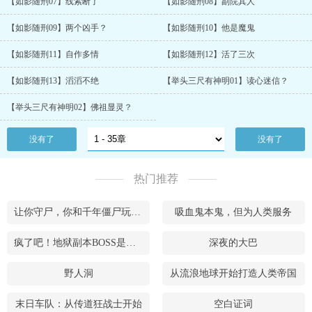
【如影随刑07】线索断了
【如影随刑08】副院其人
【如影随刑09】两个凶手？
【如影随刑10】他是魔鬼
【如影随刑11】自作多情
【如影随刑12】活了三次
【如影随刑13】滔滔不绝
【举头三尺有神明01】读心迷信？
【举头三尺有神明02】佛祖显灵？
没有了
没有了
热门推荐
让你守尸，你和千年僵尸玩养成?
吸血鬼本鬼，但为人类服务
疯了吧！地狱副本BOSS是萝莉
深夜的大巴
野人洞
从流浪地球开始打造人类帝国
末日车队：从传道狂战士开始
空白证词