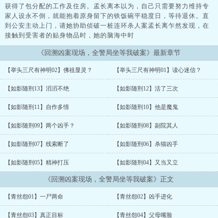
获得了包分配的工作及住房。孟长离本以为，自己只需要努力维持专
家人设永不倒，就能抱着原身留下的铁饭碗平稳度日，等待退休。直
到公安主动上门，请她协助侦破一桩连环杀人案孟长离乍然发现，在
接触到受害者的贴身物品时，她的脑海中时
《回溯凶案现场，全警局坐等我破案》最新章节
【举头三尺有神明02】佛祖显灵？
【举头三尺有神明01】读心迷信？
【如影随刑13】滔滔不绝
【如影随刑12】活了三次
【如影随刑11】自作多情
【如影随刑10】他是魔鬼
【如影随刑09】两个凶手？
【如影随刑08】副院其人
【如影随刑07】线索断了
【如影随刑06】杀猫凶手
【如影随刑05】精神打压
【如影随刑04】又当又立
《回溯凶案现场，全警局坐等我破案》正文
【青丝怨01】一尸两命
【青丝怨02】凶手进化
【青丝怨03】真正目标
【青丝怨04】父母嘴脸