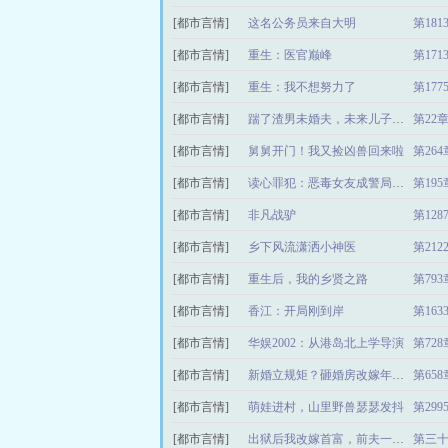
[都市言情]
这名公务员来自大明
第18
[都市言情]
重生：医官巅峰
第17
[都市言情]
重生：我不想努力了
第17
[都市言情]
踹了渣男未婚夫，未来儿子带我改嫁豪门
第22
[都市言情]
舅舅开门！我又捡凶兽回来啦
第26
[都市言情]
读心罪犯：恶毒女友成警局团宠
第19
[都市言情]
非凡战驴
第12
[都市言情]
乡下风流潇洒小神医
第21
[都市言情]
重生后，我的乡贤之路
第79
[都市言情]
香江：开局刚到岸
第16
[都市言情]
华娱2002：从港岛北上学导演
第72
[都市言情]
新婚立规矩？砸婚房改嫁年代大佬
第65
[都市言情]
萌娃进村，山里野兽瑟瑟发抖
第29
[都市言情]
出狱后我改嫁首富，前夫一夜白头
第三十