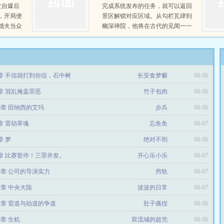
升级！S级？SSS级？皆在脚下！
世自爆后
完成系统发布的任务，就可以返回
当曾经轻蔑他的绿茶、所谓天才、
，开局便
景区解锁对应区域。从勾栏瓦肆到
恐怖魔兽
婚夫当众
幽深禅院，他将在古代的见闻一一
婚夫一脸
复刻进自家景区。却不想随着古城
感情，这
区域的不断解锁，游客们在愈发沉
示是可忍
迷的同时，探索出的玩法也越来越
，姑奶奶
多
9章 不信就打到你信，石中树
长安食梦貘
08-06
狗；今日
奶奶让你
4章 混乱掩盖罪恶
竹子包肉
08-06
所谓‘亲
66章 田纳西的艾玛
步兵
08-06
0章 雷劫萃魂
忘鱼鱼
08-07
章 梦
绝对不刑
08-06
8章 比赛暂停！三罪并发。
开心乐小乐
08-07
43章 公司的导演实力
穷轨
08-07
31章 中央大陆
波波的日常
08-07
32章 雷道与劫道的争道
肚子痛捏
08-06
8章 生机
双流城的超兜
08-06