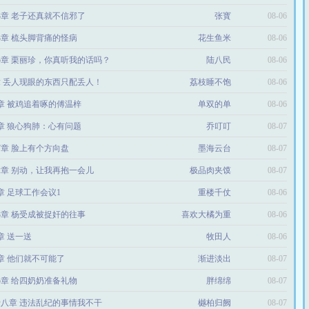
13章 老子还真就不信邪了
张寳
08-06
13章 梳头脚背痛的怪病
花生鱼米
08-06
75章 栗丽珍，你真听我的话吗？
陆八民
08-06
章 丢人现眼的东西只配丢人！
荔枝睡不饱
08-06
4章 被鸡追着啄的傅温梓
单双的单
08-06
5章 狼心狗肺：心有问题
乔叮叮
08-07
87章 脸上有个方向盘
墨海云台
08-07
22章 别动，让我再抱一会儿
极品肉夹馍
08-07
3章 足球工作会议1
重楼千仗
08-06
33章 杨受成被捉奸的往事
喜欢大橘为重
08-06
8章 送一送
牧田人
08-06
8章 他们就不可能了
渐进淡出
08-07
95章 给四奶奶准备礼物
胖绵绵
08-07
八章 违法乱纪的事情我不干
樾柏归阙
08-07