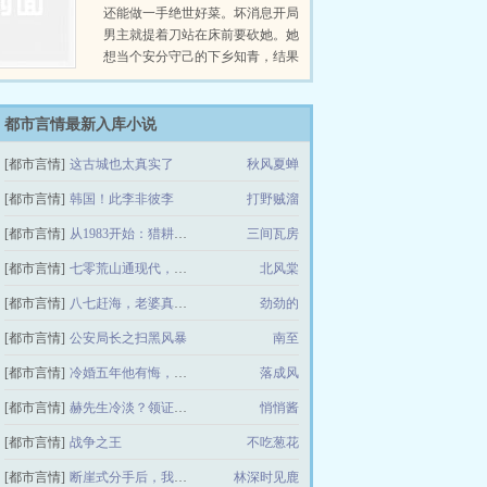
还能做一手绝世好菜。坏消息开局
男主就提着刀站在床前要砍她。她
想当个安分守己的下乡知青，结果
被男主那188的身高和古铜色胸肌
彻底迷倒。第一天，她送回玉佩。
她软糯递上姜汤，贺擎野满脸戒
都市言情最新入库小说
备。结果：他一口干了，耳根红
[都市言情]
这古城也太真实了
秋风夏蝉
透。第二天，她送玉米饼。她强行
塞进他手里，贺擎野冷硬拒绝。结
[都市言情]
韩国！此李非彼李
打野贼溜
果：他吃得干干净净，还想再来一
个。第三天，她
[都市言情]
从1983开始：猎耕西南
三间瓦房
[都市言情]
七零荒山通现代，物资哐哐往家搬
北风棠
[都市言情]
八七赶海，老婆真是港岛大小姐
劲劲的
[都市言情]
公安局长之扫黑风暴
南至
[都市言情]
冷婚五年他有悔，但她决定去父留子了
落成风
[都市言情]
赫先生冷淡？领证当晚又亲又哄
悄悄酱
[都市言情]
战争之王
不吃葱花
[都市言情]
断崖式分手后，我改嫁你急什么
林深时见鹿