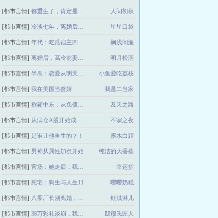
[都市言情]
都重生了，肯定是拼命搞钱啊
人间初秋
[都市言情]
冷淡七年，离婚后被顶级大佬追着宠
星星口袋
[都市言情]
年代：吃瓜宿主四岁半
搁浅问渔
[都市言情]
离婚后，高冷前妻日日求我复合
明月松涧
[都市言情]
半岛：恋爱从明天开始
小鱼爱吃荔枝
[都市言情]
我在美国当赘婿
我是二当家
[都市言情]
称霸中东：从负债石油大亨开始
及天之路
[都市言情]
从满仓A股开始成为抄底之王
不寐之夜
[都市言情]
是谁让他重生的？！
露水白霜
[都市言情]
男神从属性加点开始
纯洁的大香蕉
[都市言情]
官场：她走后，我青云直上！
幸运指
[都市言情]
死宅：狗生与人生11
嘤嘤奶糕
[都市言情]
八零厂长别离婚，星际媳妇带你飞
钰淇淋儿
[都市言情]
38万彩礼谈崩，我拒婚逆袭
邸穆氏匠人