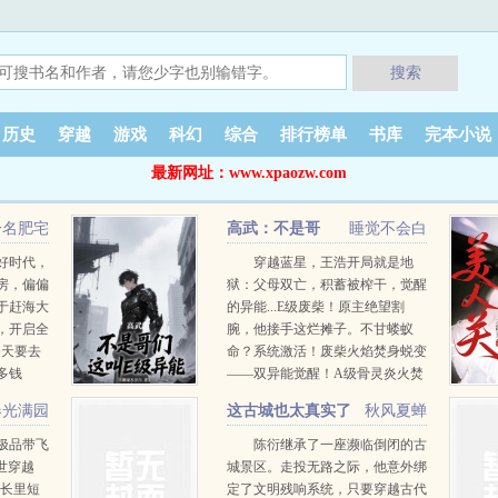
搜索
历史
穿越
游戏
科幻
综合
排行榜单
书库
完本小说
最新网址：www.xpaozw.com
一名肥宅
高武：不是哥
睡觉不会白
们，这叫E级异能？
美好时代，
穿越蓝星，王浩开局就是地
房，偏偏
狱：父母双亡，积蓄被榨干，觉醒
于赶海大
的异能...E级废柴！原主绝望割
，开启全
腕，他接手这烂摊子。不甘蝼蚁
今天要去
命？系统激活！废柴火焰焚身蜕变
多钱
——双异能觉醒！A级骨灵炎火焚
天！C级空间之茧护体！但这只是
春光满园
这古城也太真实了
秋风夏蝉
起点！王浩发现：杀敌就能掠夺异
能点！消耗异能点——等级飙升！
极品带飞
陈衍继承了一座濒临倒闭的古
技能圆满！最逆天的是...连那傲视
世穿越
城景区。走投无路之际，他意外绑
的A级、C级异能，也能无限加点
家长里短
定了文明残响系统，只要穿越古代