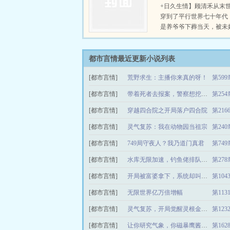
+日久生情】顾清禾从末
穿到了平行世界七十年代
是养爷爷下葬当天，被未
退婚的大型社死现场。未
傲视凌人：“我跟她没有
婚我退定了。”顾清禾表
都市言情最近更新小说列表
孰不可忍：“就你这德性
[都市言情]
荒野求生：主播你来真的呀！
第59
忍不了一点，谁不退谁是
你林家背信弃义，来日姑
[都市言情]
带着死者去报案，警察想挖我墙角
第25
们高攀不起。”那找上门的
生父母’
[都市言情]
穿越四合院之开局落户四合院
第21
[都市言情]
灵气复苏：我在动物园当祖宗
第24
[都市言情]
749局守夜人？我乃道门真君
第749
[都市言情]
水库无限加速，钓鱼佬排队爆竿！
第27
[都市言情]
开局被富婆拿下，系统却叫着加油
第10
[都市言情]
无限世界亿万倍增幅
第11
[都市言情]
灵气复苏，开局觉醒灵根金神小火
第12
[都市言情]
让你研究气象，你磁暴鹰酱舰队？
第162