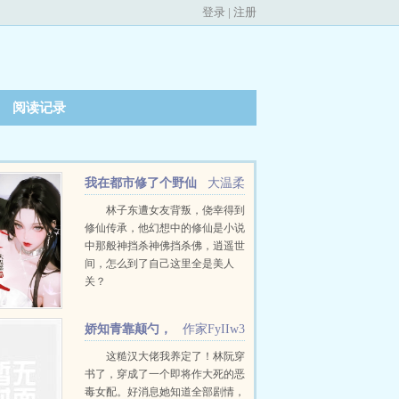
登录
|
注册
阅读记录
我在都市修了个野仙
大温柔
林子东遭女友背叛，侥幸得到
修仙传承，他幻想中的修仙是小说
中那般神挡杀神佛挡杀佛，逍遥世
间，怎么到了自己这里全是美人
关？
娇知青靠颠勺，
作家FyIIw3
反向养落魄大佬
这糙汉大佬我养定了！林阮穿
书了，穿成了一个即将作大死的恶
毒女配。好消息她知道全部剧情，