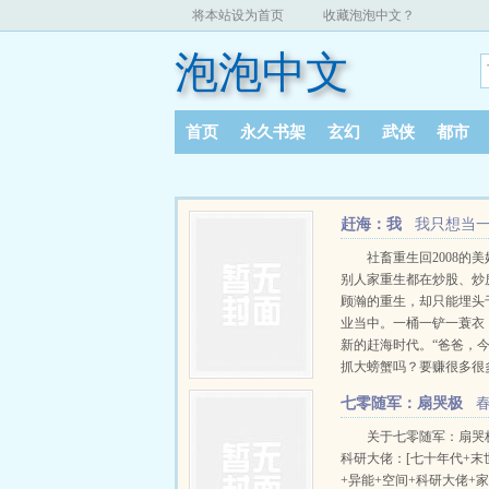
将本站设为首页
收藏泡泡中文？
泡泡中文
首页
永久书架
玄幻
武侠
都市
赶海：我
我只想当
靠赶海养娃
社畜重生回2008的
别人家重生都在炒股、炒
顾瀚的重生，却只能埋头
业当中。一桶一铲一蓑衣
新的赶海时代。“爸爸，
抓大螃蟹吗？要赚很多很
哦？”...
七零随军：扇哭极
品带飞科研大佬
关于七零随军：扇哭
科研大佬：[七十年代+末
+异能+空间+科研大佬+