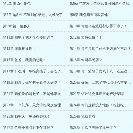
第5章 灌汤小笼包
第6章 范老板，你这营业时间是不是写错了？
第7章 这种生不逢时的感觉，太难受了
第8章 我必须当面教育他
第9章 第一位客人
第10章 你踏马连笼屉都快舔干净了！
第11章 限购？我为什么要限购？
第12章 太特么值了！
第13章 老李糊涂啊！
第14章 是不是搁了什么不该搁的东西？
第15章 爸爸，我真的想吃！
第16章 你叫早餐店？
第17章 什么叫下午接完孩子，去吃了早餐？
第18章 你一笼包子卖八十八，还差这点房租钱？
第19章 叔叔，你的包子真是太好吃了
第20章 好像……忘了交代点什么重要的事情
第21章 咱们吃的是包子，不是他家微波炉
第22章 估计这会儿正跟老板吵架呢
第23章 一个礼拜，只允许吃两次范理早餐店
第24章 你们这群没人性的！吃就吃，发什么图！
第25章 我明天下午还得去吃！
第26章 我就看看
第27章 你管小笼包叫下午茶啊？
第28章 为啥？去晚了卖光了？