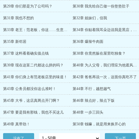
第29章 你们那是为了公司吗？
第30章 我先给自己做一份垫垫肚子
第31章 我也不想的
第32章 姐妹们，信我
第33章 老王：范老板，你这……生意挺好啊？
第34章 你贴着我耳朵边说我是黑店，礼貌吗？
第35章 新邻居
第36章 爆辣牛肉面
第37章 这料看着确实值点钱
第38章 你竟然躲在屋里吃独食？
第39章 现在这富二代都这么拼的吗？
第40章 为人父母，我们理应为他遮风挡雨
第41章 你们身上有范老板店里的味道！
第42章 爸爸再说一次，这面你真吃不了
第43章 公务员都没你这么准时！
第44章 不行，越想越气
第45章 大爷，这店真两点开门啊？
第46章 辣点好，辣点下饭
第47章 要是我有那钱，我也不买这儿
第48章 一步三回头
第49章 真带劲！
第50章 钱嘛，就是用来换开心的
没有了
下一页