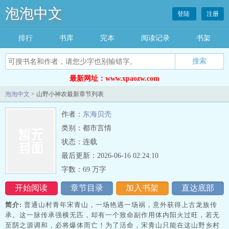
泡泡中文
登陆
注册
排行
书库
完本
阅读记录
书架
搜索
最新网址：www.xpaozw.com
泡泡中文
> 山野小神农最新章节列表
作者：
东海贝壳
类别：都市言情
状态：连载
最后更新：2026-06-16 02:24:10
字数：69 万字
开始阅读
章节目录
加入书架
直达底部
简介:
普通山村青年宋青山，一场艳遇一场祸，意外获得上古龙族传
承。这一脉传承强横无匹，却有一个致命副作用体内阳火过旺，若无
至阴之源调和，必将爆体而亡！为了活命，宋青山只能在这山野乡村