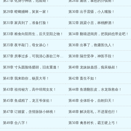
第27章 化身小神医，危险期！
第28章 庸医，暴怒的乔镇南！
第29章 螳螂捕蝉，舅舅一家！
第30章 出手震慑，小人嘴脸！
第31章 家具到了，准备打脸！
第32章 跳梁小丑，林桃醉酒！
第33章 粮食向阳而生，后天至阳之物！
第34章 翻墙进闺房，把我妈也带走吧！
第35章 夜半敲门，母女谈心！
第36章 出事了，救庸医仇人！
第37章 房事过多，可我清心寡欲三年了！
第38章 隔空受孕，神医手段！
第39章 寸头圆脸络腮胡，旧友重逢！
第40章 龙妹妹蛊惑，痴呆杨叔！
第41章 我来助你，杨昊大哥！
第42章 畜生不如！
第43章 祖传秘方，高中绯闻女友！
第44章 鱼塘翻肚皮，水龙珠救命！
第45章 鱼成精了，龙王爷保佑！
第46章 全体听令，自刎归天！
第47章 订婚宴，含情脉脉小林桃！
第48章 解决彩礼，不进屋也行！
第49章 合八字！
第50章 禽兽村长，霸王硬上弓！