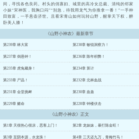
间，寻找各色良药。村头的俏寡妇、城里的高冷女总裁、清纯的邻家
小妹“宋神医，我胸口闷”“别急，待我用龙气为你推拿一番！”一手种
田致富，一手悬壶济世。且看宋青山如何玩转山野，醒掌天下权，醉
卧美人膝！
《山野小神农》最新章节
第239章 林大富
第238章 敏锐洞察力！
第237章 倒悬钟！
第236章 陈年积弊！
第235章 虎兔藏身！
第234章 算计
第233章 尸晶！
第232章 北林血战
第231章 会堂挑衅
第230章 血蛊
第229章 赌命
第228章 钟楼伏击
《山野小神农》正文
第1章 天很热心很凉，恶客上门！
第2章 龙妹妹，暴打陈金旺！
第3章 至阴本源，水龙珠！
第4章 三天还九万，青梅竹马！