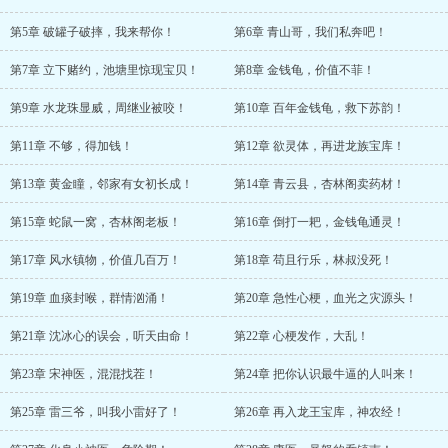
第5章 破罐子破摔，我来帮你！
第6章 青山哥，我们私奔吧！
第7章 立下赌约，池塘里惊现宝贝！
第8章 金钱龟，价值不菲！
第9章 水龙珠显威，周继业被咬！
第10章 百年金钱龟，救下苏韵！
第11章 不够，得加钱！
第12章 欲灵体，再进龙族宝库！
第13章 黄金瞳，邻家有女初长成！
第14章 青云县，杏林阁卖药材！
第15章 蛇鼠一窝，杏林阁老板！
第16章 倒打一耙，金钱龟通灵！
第17章 风水镇物，价值几百万！
第18章 苟且行乐，林叔没死！
第19章 血痰封喉，群情汹涌！
第20章 急性心梗，血光之灾源头！
第21章 沈冰心的误会，听天由命！
第22章 心梗发作，大乱！
第23章 宋神医，混混找茬！
第24章 把你认识最牛逼的人叫来！
第25章 雷三爷，叫我小雷好了！
第26章 再入龙王宝库，神农经！