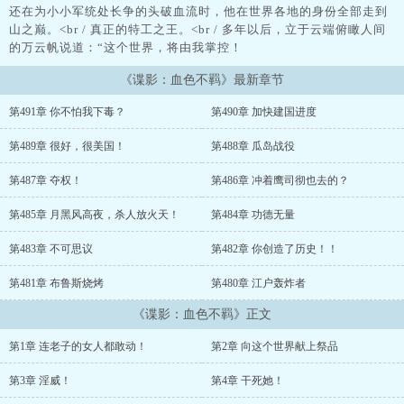
还在为小小军统处长争的头破血流时，他在世界各地的身份全部走到
山之巅。<br / 真正的特工之王。<br / 多年以后，立于云端俯瞰人间
的万云帆说道：“这个世界，将由我掌控！
《谍影：血色不羁》最新章节
第491章 你不怕我下毒？
第490章 加快建国进度
第489章 很好，很美国！
第488章 瓜岛战役
第487章 夺权！
第486章 冲着鹰司彻也去的？
第485章 月黑风高夜，杀人放火天！
第484章 功德无量
第483章 不可思议
第482章 你创造了历史！！
第481章 布鲁斯烧烤
第480章 江户轰炸者
《谍影：血色不羁》正文
第1章 连老子的女人都敢动！
第2章 向这个世界献上祭品
第3章 淫威！
第4章 干死她！