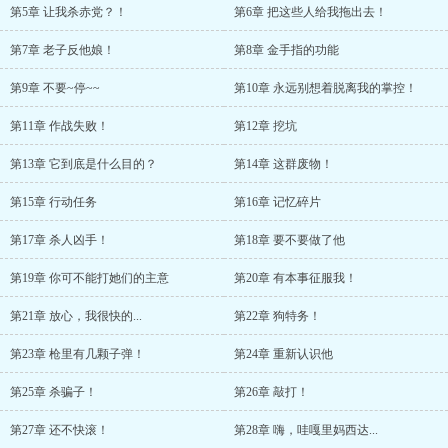
第5章 让我杀赤党？！
第6章 把这些人给我拖出去！
第7章 老子反他娘！
第8章 金手指的功能
第9章 不要~停~~
第10章 永远别想着脱离我的掌控！
第11章 作战失败！
第12章 挖坑
第13章 它到底是什么目的？
第14章 这群废物！
第15章 行动任务
第16章 记忆碎片
第17章 杀人凶手！
第18章 要不要做了他
第19章 你可不能打她们的主意
第20章 有本事征服我！
第21章 放心，我很快的...
第22章 狗特务！
第23章 枪里有几颗子弹！
第24章 重新认识他
第25章 杀骗子！
第26章 敲打！
第27章 还不快滚！
第28章 嗨，哇嘎里妈西达...