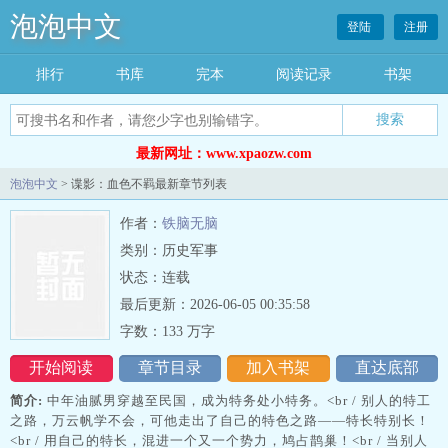
泡泡中文
登陆
注册
排行
书库
完本
阅读记录
书架
搜索
最新网址：www.xpaozw.com
泡泡中文
> 谍影：血色不羁最新章节列表
作者：
铁脑无脑
类别：历史军事
状态：连载
最后更新：2026-06-05 00:35:58
字数：133 万字
开始阅读
章节目录
加入书架
直达底部
简介:
中年油腻男穿越至民国，成为特务处小特务。<br / 别人的特工
之路，万云帆学不会，可他走出了自己的特色之路——特长特别长！
<br / 用自己的特长，混进一个又一个势力，鸠占鹊巢！<br / 当别人