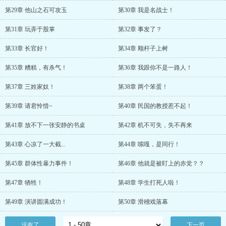
第29章 他山之石可攻玉
第30章 我是名战士！
第31章 玩弄于股掌
第32章 事发了？
第33章 长官好！
第34章 顺杆子上树
第35章 糟糕，有杀气！
第36章 我跟你不是一路人！
第37章 三姓家奴！
第38章 两个笨蛋！
第39章 请君怜惜~
第40章 民国的教授惹不起！
第41章 放不下一张安静的书桌
第42章 机不可失，失不再来
第43章 心凉了一大截...
第44章 嗦嘎，是同行！
第45章 群体性暴力事件！
第46章 他就是被盯上的赤党？？
第47章 牺牲！
第48章 学生打死人啦！
第49章 演讲圆满成功！
第50章 滑稽戏落幕
没有了
下一页