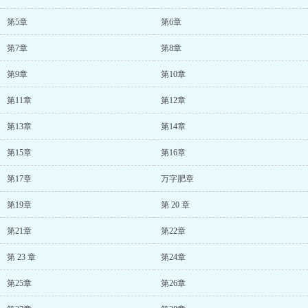
第5章
第6章
第7章
第8章
第9章
第10章
第11章
第12章
第13章
第14章
第15章
第16章
第17章
万字肥章
第19章
第 20 章
第21章
第22章
第 23 章
第24章
第25章
第26章