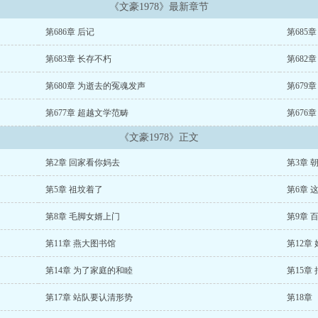
《文豪1978》最新章节
第686章 后记
第685
第683章 长存不朽
第682
第680章 为逝去的冤魂发声
第679
第677章 超越文学范畴
第676
《文豪1978》正文
第2章 回家看你妈去
第3章 
第5章 祖坟着了
第6章 
第8章 毛脚女婿上门
第9章 
第11章 燕大图书馆
第12章
第14章 为了家庭的和睦
第15章
第17章 站队要认清形势
第18章