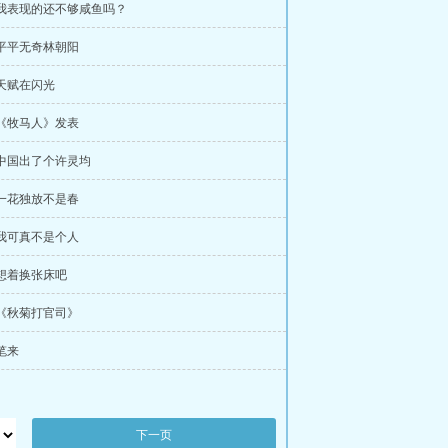
 我表现的还不够咸鱼吗？
 平平无奇林朝阳
 天赋在闪光
 《牧马人》发表
 中国出了个许灵均
 一花独放不是春
 我可真不是个人
 想着换张床吧
 《秋菊打官司》
 笔来
下一页