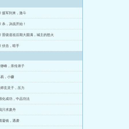
2章 援军到来，激斗
9章 杀，决战开始！
6章 晋级道祖后期大圆满，城主的怒火
3章 伏击，暗手
缥缈峰，亲传弟子
交易，小赚
拜师玄灵子，压力
 强化成功，中品功法
 我只求废丹
 清凝镜，遇袭