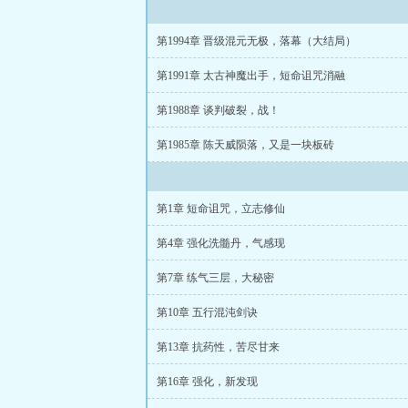
第1994章 晋级混元无极，落幕（大结局）
第1991章 太古神魔出手，短命诅咒消融
第1988章 谈判破裂，战！
第1985章 陈天威陨落，又是一块板砖
第1章 短命诅咒，立志修仙
第4章 强化洗髓丹，气感现
第7章 练气三层，大秘密
第10章 五行混沌剑诀
第13章 抗药性，苦尽甘来
第16章 强化，新发现