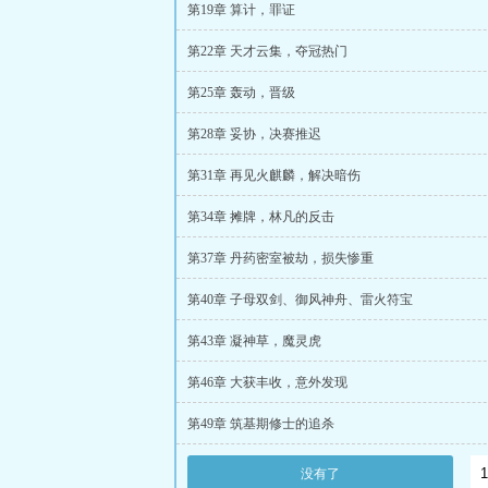
第19章 算计，罪证
第22章 天才云集，夺冠热门
第25章 轰动，晋级
第28章 妥协，决赛推迟
第31章 再见火麒麟，解决暗伤
第34章 摊牌，林凡的反击
第37章 丹药密室被劫，损失惨重
第40章 子母双剑、御风神舟、雷火符宝
第43章 凝神草，魔灵虎
第46章 大获丰收，意外发现
第49章 筑基期修士的追杀
没有了