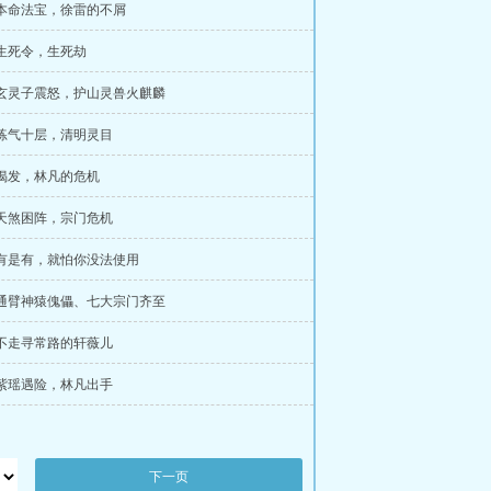
 本命法宝，徐雷的不屑
 生死令，生死劫
 玄灵子震怒，护山灵兽火麒麟
 练气十层，清明灵目
 揭发，林凡的危机
 天煞困阵，宗门危机
 有是有，就怕你没法使用
 通臂神猿傀儡、七大宗门齐至
 不走寻常路的轩薇儿
 紫瑶遇险，林凡出手
下一页