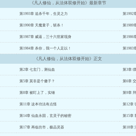
《凡人修仙，从法体双修开始》最新章节
第1993章 追杀千年，生灵之力
第199
第1990章 天魔童子，斩杀！
第198
第1987章 威逼，三十六世家现身
第198
第1984章 杀你，我一个人足以！
第198
《凡人修仙，从法体双修开始》正文
第2章 七玄门，测仙血
第3章 
第5章 莫非是个傻子？
第6章 
第8章 被盯上了，实锤
第9章 
第11章 这本功法有点怪
第12章
第14章 仙血永固，玄灵子的秘密
第15章
第17章 再临坊市，极品灵器
第18章