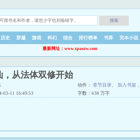
搜索
历史
穿越
游戏
科幻
综合
排行榜单
书库
完本小说
最新网址：www.xpaozw.com
表
仙，从法体双修开始
惑
动作：
章节目录
、
加入书架
3-11 16:49:53
字数：638 万字