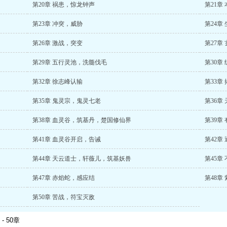
第20章 祸患，惊龙钟声
第21章
第23章 冲突，威胁
第24章
第26章 激战，突变
第27章
第29章 五行灵池，洗髓伐毛
第30章
第32章 徐志峰认输
第33章
第35章 鬼灵宗，鬼灵七老
第36章
第38章 血灵谷，筑基丹，楚国修仙界
第39章
第41章 血灵谷开启，告诫
第42章
第44章 天云道士，轩薇儿，筑基妖兽
第45章
第47章 赤焰蛇，感应结
第48章
第50章 苦战，符宝灭敌