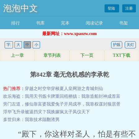
泡泡中文
登陆
注册
排行
书库
完本
阅读记录
书架
最新网址：www.xpaozw.com
字:
大
中
小
护眼
关灯
上一章
章节列表
下一页
TXT下载
第842章 毫无危机感的李承乾
热门推荐：
穿越之时空华穿梭夏人皇
网游之青城剑仙
欢乐海盗：我用天书炼卡牌
重回梧栖镇：我靠造船封神成首富
旁门左道，修仙靠富婆
我爱兔子
开局戍卒，我靠权谋封狼居胥
浮华飞升录
被逼挡灾？我换嫁疯太子凤仪天下
多世归来：我靠技术踹翻渣男
“殿下，你这样对圣人，怕是有些不