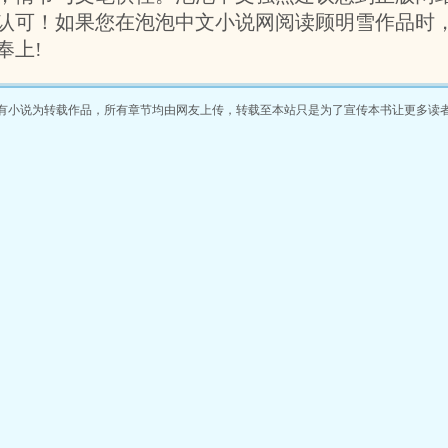
还想要什
认可！如果您在泡泡中文小说网阅读顾明雪作品时
不香吗？
奉上!
有小说为转载作品，所有章节均由网友上传，转载至本站只是为了宣传本书让更多读