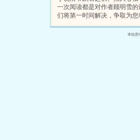
子过好？至于爱情？古代
一次阅读都是对作者顾明雪的
么爱情？过好自己的日子
们将第一时间解决，争取为您
n虞灵春嫁入
本站所