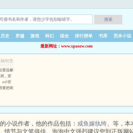
搜索
历史
穿越
游戏
科幻
综合
排行榜单
书库
完本小说
最新网址：www.xpaozw.com
顾明雪
后爱温馨
猝死，穿
。n小官
营要把闺
是汴京城
逗狗吃喝
绝食自
n虞灵春
当一条咸
色的小说作者，他的作品包括：
咸鱼嫁纨绔
、等，本
去她就是
能不把日
，情节与文笔俱佳。泡泡中文强烈建议您到正版网