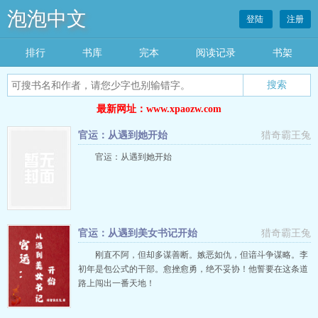
泡泡中文
登陆
注册
排行
书库
完本
阅读记录
书架
搜索
最新网址：www.xpaozw.com
官运：从遇到她开始
猎奇霸王兔
官运：从遇到她开始
官运：从遇到美女书记开始
猎奇霸王兔
刚直不阿，但却多谋善断。嫉恶如仇，但谙斗争谋略。李
初年是包公式的干部。愈挫愈勇，绝不妥协！他誓要在这条道
路上闯出一番天地！