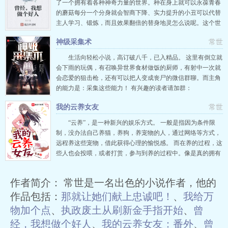
了一个拥有着各种神奇力量的世界。种在身上就可以永葆青春
的蘑菇每分一个分身就会智商下降、实力提升的小丑可以代替
主人学习、锻炼，而且效果翻倍的替身地灵怎么说呢。这个世
界虽然奇怪了一点。但是舍友“亲切友好”，同事“相亲相爱”，
神级采集术
常世
自己还“吃着皇粮”。方泽觉得勉强还能接受吧。所以，如果可
以选择，他想做个好人已有三本万订、精品作品，全都几百万
生活向轻松小说，高订破八千，已入精品。 这里有倒立就
字正常完本，更
会下雨的玩偶，有召唤异世界食材做饭的厨师，有射中一次就
会恋爱的狙击枪，还有可以把人变成丧尸的微信群聊。而主角
的能力是：采集这些能力！ 有兴趣的读者请加群：
664616129。 新书《我给万物加个点》已经发布，大家有兴趣
我的云养女友
常世
的去支持一下呀！可以给一切物品加点，点石成金，改变形
状，变成妖怪，获得超能力！只有想不到的，没有加不出来
“云养”，是一种新兴的娱乐方式。 一般是指因为条件限
的！
制，没办法自己养猫，养狗，养宠物的人，通过网络等方式，
远程养这些宠物，借此获得心理的愉悦感。 而在养的过程，这
些人也会投喂，或者打赏，参与到养的过程中。像是真的拥有
这个宠物一样。 而职业玩家陈言，却无意中玩了个【云养女
友】的游戏。 只要给云养女友投喂食物或者买买买，就可以获
作者简介： 常世是一名出色的小说作者，他的
得【十倍返现】。 提高好感度，可以获得各种【神奇的道
具】，还可以直接“奔
作品包括：
那就让她们献上忠诚吧！
、
我给万
物加个点
、
执政废土从刷新金手指开始
、
曾
经，我想做个好人
、
我的云养女友：番外
、
曾