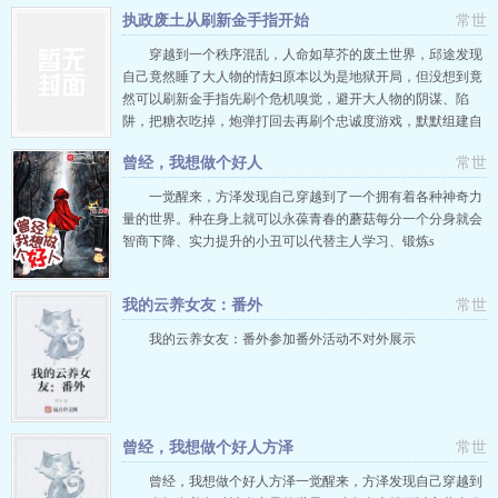
团、书本、沙漏、豹子、竹林等等加点尽情期待后续内容。常
执政废土从刷新金手指开始
常世
世读者1群：66461619000人已满，所以加
穿越到一个秩序混乱，人命如草芥的废土世界，邱途发现
自己竟然睡了大人物的情妇原本以为是地狱开局，但没想到竟
然可以刷新金手指先刷个危机嗅觉，避开大人物的阴谋、陷
阱，把糖衣吃掉，炮弹打回去再刷个忠诚度游戏，默默组建自
己的班底，偷偷发育，打造自己的嫡系力量接着刷个爆率值，
曾经，我想做个好人
常世
广积粮，缓称王，积攒物资最后刷个就这样，靠着不断刷新的
金手指，邱途一步步的走上巅峰，成为执掌整个废土世界，带
一觉醒来，方泽发现自己穿越到了一个拥有着各种神奇力
领人类走向新纪元的王者！已
量的世界。种在身上就可以永葆青春的蘑菇每分一个分身就会
智商下降、实力提升的小丑可以代替主人学习、锻炼s
我的云养女友：番外
常世
我的云养女友：番外参加番外活动不对外展示
曾经，我想做个好人方泽
常世
曾经，我想做个好人方泽一觉醒来，方泽发现自己穿越到