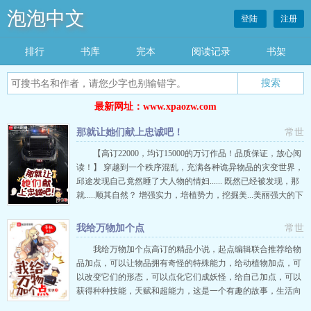
泡泡中文
登陆
注册
排行
书库
完本
阅读记录
书架
搜索
最新网址：www.xpaozw.com
那就让她们献上忠诚吧！
常世
【高订22000，均订15000的万订作品！品质保证，放心阅
读！】 穿越到一个秩序混乱，充满各种诡异物品的灾变世界，
邱途发现自己竟然睡了大人物的情妇...... 既然已经被发现，那
就.....顺其自然？ 增强实力，培植势力，挖掘美...美丽强大的下
属，一步步走上这个世界的巅峰！ 灾变能力、诡异物品有：可
以擦除自己在别人心中印象的雌黄石；站在面前就可以自由调
我给万物加个点
常世
整自己容貌，复制其他人样貌、声音的镜子；
我给万物加个点高订的精品小说，起点编辑联合推荐给物
品加点，可以让物品拥有奇怪的特殊能力，给动植物加点，可
以改变它们的形态，可以点化它们成妖怪，给自己加点，可以
获得种种技能，天赋和超能力，这是一个有趣的故事，生活向
轻松小说。已给地球、系统、主角自己、手机、游泳池、马戏