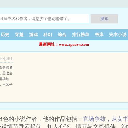
搜索
历史
穿越
游戏
科幻
综合
排行榜单
书库
完本小说
最新网址：www.xpaozw.com
州七里1
都是强者
，是改变
情场如
，当落子
胜天半子
名出色的小说作者，他的作品包括：
官场争雄，从女
小说情节跌宕起伏、扣人心弦，情节与文笔俱佳。泡