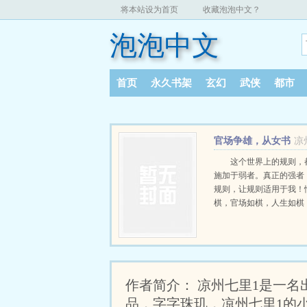
将本站设为首页
收藏泡泡中文？
泡泡中文
首页
永久书架
玄幻
武侠
都市
官场争雄，从女书
凉
记的秘书开始
这个世界上的规则，
施加于弱者。真正的强者
规则，让规则适用于我！
棋，官场如棋，人生如棋
无悔，当做执子者，当有
之心！！！...
作者简介： 凉州七里1是一
品，字字珠玑，凉州七里1的