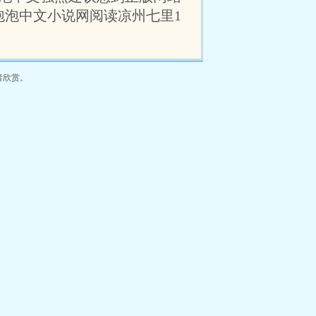
泡泡中文小说网阅读凉州七里1
者欣赏。