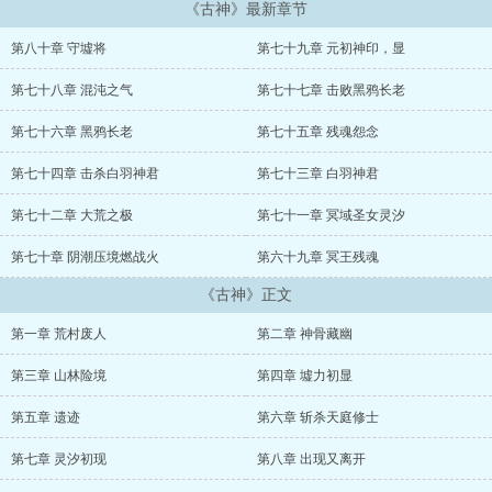
《古神》最新章节
第八十章 守墟将
第七十九章 元初神印，显
第七十八章 混沌之气
第七十七章 击败黑鸦长老
第七十六章 黑鸦长老
第七十五章 残魂怨念
第七十四章 击杀白羽神君
第七十三章 白羽神君
第七十二章 大荒之极
第七十一章 冥域圣女灵汐
第七十章 阴潮压境燃战火
第六十九章 冥王残魂
《古神》正文
第一章 荒村废人
第二章 神骨藏幽
第三章 山林险境
第四章 墟力初显
第五章 遗迹
第六章 斩杀天庭修士
第七章 灵汐初现
第八章 出现又离开