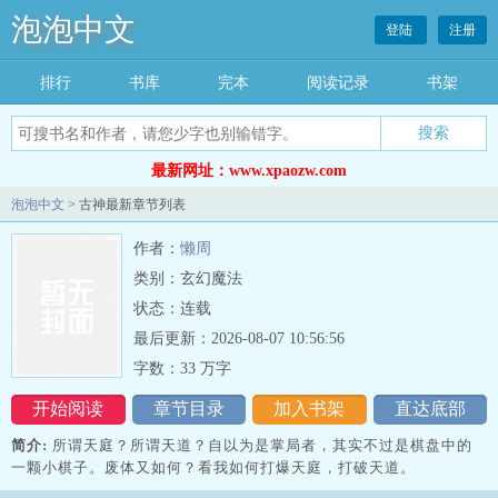
泡泡中文
登陆
注册
排行
书库
完本
阅读记录
书架
搜索
最新网址：www.xpaozw.com
泡泡中文
> 古神最新章节列表
作者：
懒周
类别：玄幻魔法
状态：连载
最后更新：2026-08-07 10:56:56
字数：33 万字
开始阅读
章节目录
加入书架
直达底部
简介:
所谓天庭？所谓天道？自以为是掌局者，其实不过是棋盘中的
一颗小棋子。废体又如何？看我如何打爆天庭，打破天道。