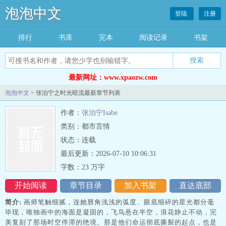
泡泡中文
登陆
注册
排行
书库
完本
阅读记录
书架
搜索
最新网址：www.xpaozw.com
泡泡中文
> 张泊宁之时光暗流最新章节列表
作者：
张泊宁Isabe
类别：都市言情
状态：连载
最后更新：2026-07-10 10:06:31
字数：23 万字
开始阅读
章节目录
加入书架
直达底部
简介:
画师笔触细腻，连她唇角浅浅的弧度、眼底细碎的星光都分毫
毕现，唯独画中的海面是凝固的，飞鸟悬在半空，浪花静止不动，完
美复刻了那场时空停滞的绝境。那是他们命运彻底撕裂的起点，也是