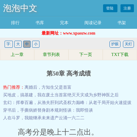
泡泡中文
登陆
注册
排行
书库
完本
阅读记录
书架
最新网址：www.xpaozw.com
字:
大
中
小
护眼
关灯
上一章
章节列表
下一页
TXT下载
第50章 高考成绩
热门推荐：
离婚后，方知生父是首富
买地皮，搞基建，我在废土当首富
绝灭天灾
成为乡野神医之后
玄幻：挥拳百遍，从渔夫肝到武圣
权力巅峰：从老干局开始火速提拔
穿书后，手撕病娇替身剧本
规则怪谈：我即怪谈
人在斗罗，我能继承未来遗产
云涌一六二二
高考分是晚上十二点出。