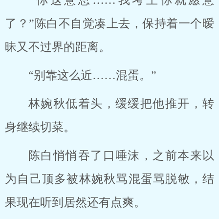
“你这意思……我考上你就愿意
了？”陈白不自觉凑上去，保持着一个暧
昧又不过界的距离。
“别靠这么近……混蛋。”
林婉秋低着头，缓缓把他推开，转
身继续切菜。
陈白悄悄吞了口唾沫，之前本来以
为自己顶多被林婉秋骂混蛋骂脱敏，结
果现在听到居然还有点爽。