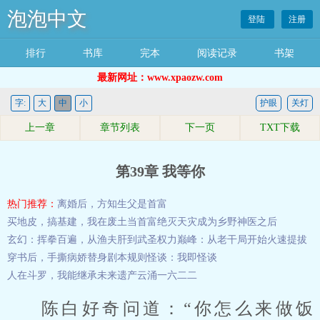
泡泡中文
登陆
注册
排行
书库
完本
阅读记录
书架
最新网址：www.xpaozw.com
字:
大
中
小
护眼
关灯
上一章
章节列表
下一页
TXT下载
第39章 我等你
热门推荐：
离婚后，方知生父是首富
买地皮，搞基建，我在废土当首富
绝灭天灾
成为乡野神医之后
玄幻：挥拳百遍，从渔夫肝到武圣
权力巅峰：从老干局开始火速提拔
穿书后，手撕病娇替身剧本
规则怪谈：我即怪谈
人在斗罗，我能继承未来遗产
云涌一六二二
陈白好奇问道：“你怎么来做饭