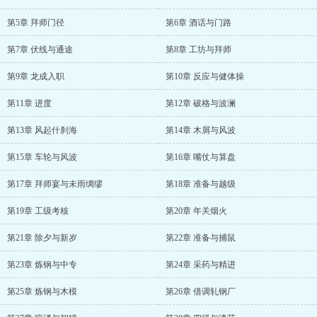
第5章 拜师门径
第6章 酒话与门路
第7章 伏线与通途
第8章 工坊与拜师
第9章 龙成入职
第10章 反应与健体操
第11章 进度
第12章 破格与波澜
第13章 风起什刹海
第14章 木屑与风波
第15章 车轮与风波
第16章 嘴仗与算盘
第17章 拜师宴与未雨绸缪
第18章 准备与越级
第19章 工级考核
第20章 年关烟火
第21章 除夕与新岁
第22章 准备与捕鼠
第23章 炼钢与中专
第24章 采药与精进
第25章 炼钢与木模
第26章 借调轧钢厂