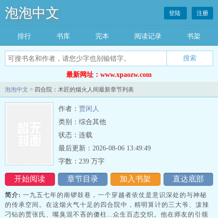
泡泡中文
登陆
注册
排行
书库
完本
阅读记录
书架
搜索
最新网址：www.xpaozw.com
泡泡中文
> 四合院：木匠的烟火人间最新章节列表
作者：
贾闲人
类别：综合其他
状态：连载
最后更新：2026-08-06 13:49:49
字数：239 万字
开始阅读
章节目录
加入书架
直达底部
简介:
一九五七年的南锣鼓巷，一个穿越者依仗是意识深处的与神秘
的传承空间。在这烟火气十足的四合院中，精明算计的三大爷、泼辣
刁钻的贾张氏、嘴臭混不吝的傻柱...众生百态交织。他在师友的引领