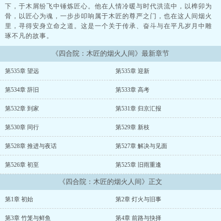
下，于木屑纷飞中锤炼匠心。他在人情冷暖与时代洪流中，以榫卯为
骨，以匠心为魂，一步步叩响属于木匠的尊严之门，也在这人间烟火
里，寻得安身立命之道。这是一个关于传承、奋斗与在平凡岁月中雕
琢不凡的故事。
《四合院：木匠的烟火人间》最新章节
第535章 望远
第535章 迎新
第534章 辞旧
第533章 高考
第532章 到家
第531章 归京汇报
第530章 同行
第529章 新枝
第528章 推进与夜话
第527章 解决与见面
第526章 初至
第525章 旧雨重逢
《四合院：木匠的烟火人间》正文
第1章 初始
第2章 灯火与旧事
第3章 竹笼与鲜鱼
第4章 前路与抉择