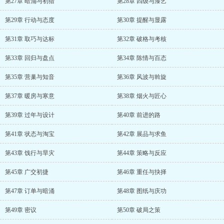
第27章 暗涌与初猎
第28章 四级与漆艺
第29章 行动与态度
第30章 提醒与显露
第31章 取巧与达标
第32章 破格与考核
第33章 回归与盘点
第34章 陈情与百态
第35章 营巢与知音
第36章 风波与斡旋
第37章 暖房与寒意
第38章 烟火与匠心
第39章 过年与设计
第40章 前进的路
第41章 状态与淘宝
第42章 展品与求鱼
第43章 饯行与旱灾
第44章 策略与反应
第45章 广交初捷
第46章 重任与抉择
第47章 订单与暗涌
第48章 图纸与庆功
第49章 密议
第50章 破局之策