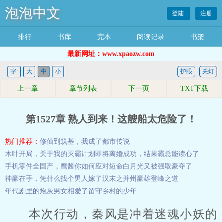
泡泡中文
登陆
注册
排行
书库
完本
阅读记录
书架
最新网址：www.xpaozw.com
字:
大
中
小
护眼
关灯
上一章
章节列表
下一页
TXT下载
第1527章 熟人到来！这艘船太危险了！
热门推荐：
修仙到筑基，我成了都市传说
木叶开局，关于我的灭霸计划
即将离婚成功，结果霸总能读心了
手机零件全国产，鹰酱你如何应对
短命白月光又被强取豪夺了
神豪在手，凭什么找个男人嫁了
汉末之并州豪雄
登峰之道
年代剧里的炮灰男女相爱了
留守乡村的少年
本次行动，秦风是冲着迷魂小妖的