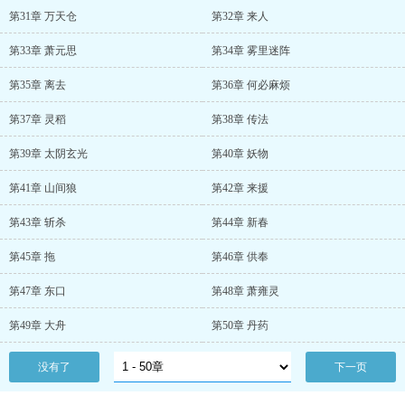
第31章 万天仓
第32章 来人
第33章 萧元思
第34章 雾里迷阵
第35章 离去
第36章 何必麻烦
第37章 灵稻
第38章 传法
第39章 太阴玄光
第40章 妖物
第41章 山间狼
第42章 来援
第43章 斩杀
第44章 新春
第45章 拖
第46章 供奉
第47章 东口
第48章 萧雍灵
第49章 大舟
第50章 丹药
没有了
下一页