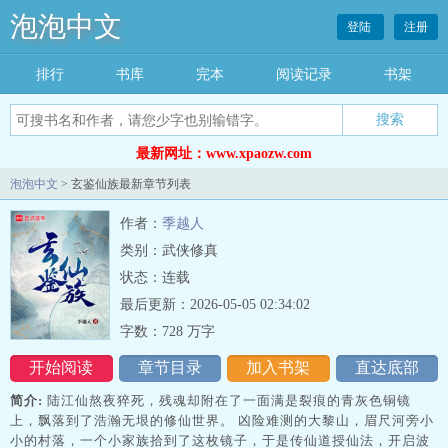
泡泡中文
登陆
注册
排行
书库
完本
阅读记录
书架
搜索
最新网址：www.xpaozw.com
泡泡中文
> 玄鉴仙族最新章节列表
作者：
季越人
类别：武侠修真
状态：连载
最后更新：2026-05-05 02:34:02
字数：728 万字
开始阅读
章节目录
加入书架
直达底部
简介:
陆江仙熬夜猝死，残魂却附在了一面满是裂痕的青灰色铜镜
上，飘落到了浩瀚无垠的修仙世界。 凶险难测的大黎山，眉尺河旁小
小的村落，一个小家族拾到了这枚镜子，于是传仙道授仙法，开启波