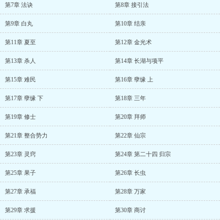
第7章 法诀
第8章 接引法
第9章 白丸
第10章 结亲
第11章 夏至
第12章 金光术
第13章 杀人
第14章 长湖与项平
第15章 难民
第16章 孽缘 上
第17章 孽缘 下
第18章 三年
第19章 修士
第20章 拜师
第21章 整合势力
第22章 仙宗
第23章 灵窍
第24章 第二十四 归宗
第25章 果子
第26章 长虫
第27章 承福
第28章 万家
第29章 求援
第30章 商讨