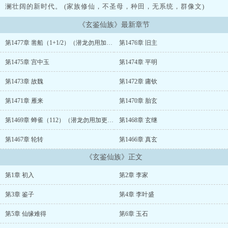
澜壮阔的新时代。 (家族修仙，不圣母，种田，无系统，群像文)
《玄鉴仙族》最新章节
第1477章 凿船（1+1/2）（潜龙勿用加更46/113）
第1476章 旧主
第1475章 宫中玉
第1474章 平明
第1473章 故魏
第1472章 庸钦
第1471章 雁来
第1470章 胎玄
第1469章 蝉雀（112）（潜龙勿用加更45113）
第1468章 玄继
第1467章 轮转
第1466章 真玄
《玄鉴仙族》正文
第1章 初入
第2章 李家
第3章 鉴子
第4章 李叶盛
第5章 仙缘难得
第6章 玉石