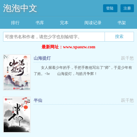
泡泡中文
登陆
注册
排行
书库
完本
阅读记录
书架
搜索
最新网址：www.xpaozw.com
山海提灯
跃千愁
女人握着少年的手，手把手教他写出了“师”，于是少年有
了姓。<br 山海提灯，与皓月争辉！
半仙
跃千愁