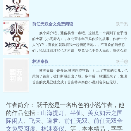
前任无双全文免费阅读
跃千愁
换个简介吧，通俗易懂一点吧。这就是一个得到了金手指
的土著（小高衙内），在北宋末年兴风作浪的故事。作者一个
人的YY，喜欢的就跟着我一起畅游天地，，不喜欢的随便你
们，说我江郎才尽也无所谓，毕竟我也不是人民币。就这么着
吧，写个简介累死人……
林渊秦仪
跃千愁
林渊秦仪小说介绍:林渊想吃软饭，盯上了首富的女儿，也
惹怒了首富，被打断腿赶出了城。多年后，林渊回来了，发现
首富的女儿已经变成了首富林渊秦仪小说别名前任无双。
作者简介： 跃千愁是一名出色的小说作者，他
的作品包括：
山海提灯
、
半仙
、
美女如云之国
际闲人
、
飞天
、
道君
、
前任无双
、
前任无双全
文免费阅读
、
林渊秦仪
、等，本本精品，字字