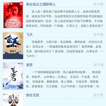
美女如云之国际闲人
跃千愁
世上有一群吃饱了饭没事干的精英人士，或来自权贵世
家，或来自市井平民，当这群觉得生活无聊而四处寻找刺激的
国际精英凑到一起后，世上就没有他们不敢干的事情，不为钱
权和名利，寻的就是一个刺激。 久而久之，这群人竟然在地下
世界打出了一个响当当的招牌国际闲人！ 当国际闲人的招牌越
飞天
跃千愁
来越响亮后，慕名而来的人也越来越多，于是国际闲人原来的
宗旨变得有些不纯粹了，大多数人都是冲着它招牌响亮能赚钱
浩瀚星空，七情六欲，贪念嗔痴，佛谛如来，任你法力无
来的，鱼龙混杂。 在闲
边！ 芸芸众生，一腔诚愿却换来血海滔滔！ 鬼哭神嚎，血海
无涯，敢问路在何方？ 既无路，任他苦海血海，白骨化舟，一
飞冲天！
道君
跃千愁
一个地球神级盗墓宗师，闯入修真界的故事…… 桃花源
里，有歌声。 山外青山，白骨山。 五花马，千金裘，倚天
剑。 应我多情，啾啾鬼鸣，美人薄嗔。 天地无垠，谁家旗
鼓，碧落黄泉，万古高楼。 为义气争雄！ 为乱世争霸！ 你
好，仙侠！ 公布两个老跃官方QQ群：385477176——
前任无双
跃千愁
163628634