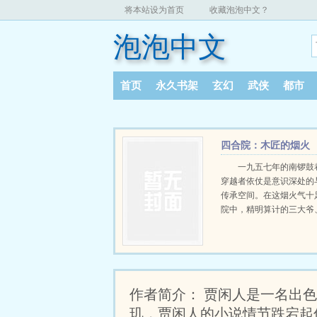
将本站设为首页
收藏泡泡中文？
泡泡中文
首页
永久书架
玄幻
武侠
都市
四合院：木匠的烟火
人间
一九五七年的南锣鼓
穿越者依仗是意识深处的
传承空间。在这烟火气十
院中，精明算计的三大爷
钻的贾张氏、嘴臭混不吝的傻
众生百态交织。他在师友
下，于木屑纷飞中锤炼匠
人情冷暖与时代洪流中，
骨，以匠心为魂，一步步
作者简介： 贾闲人是一名出
木匠的尊严之门，也在这
里，寻得安身立命之道。
玑，贾闲人的小说情节跌宕起