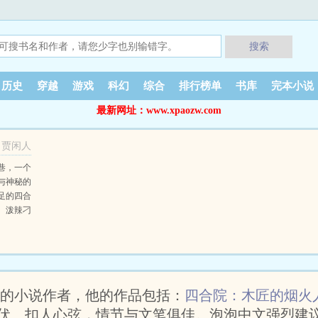
搜索
历史
穿越
游戏
科幻
综合
排行榜单
书库
完本小说
最新网址：www.xpaozw.com
贾闲人
巷，一个
与神秘的
足的四合
、泼辣刁
柱...
的引领
心。他在
以榫卯为
叩响属于
色的小说作者，他的作品包括：
四合院：木匠的烟火
人间烟火
这是一个
伏、扣人心弦，情节与文笔俱佳。泡泡中文强烈建